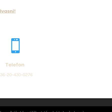
lvasni!

Telefon
36-20-430-0276