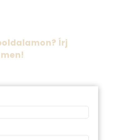
boldalamon? Írj
imen!