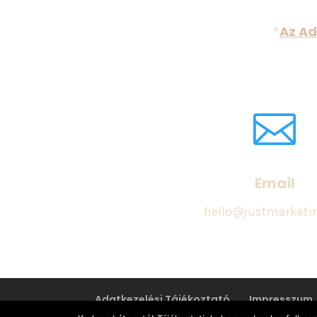
*
Az Ad

Email
hello@justmarketi
Adatkezelési Tájékoztató
Impresszum