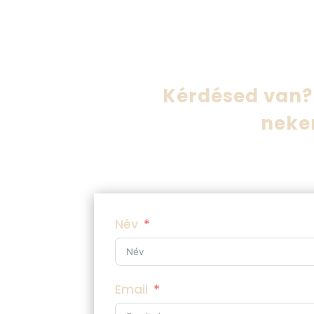
Kérdésed van? 
neke
Név
Email