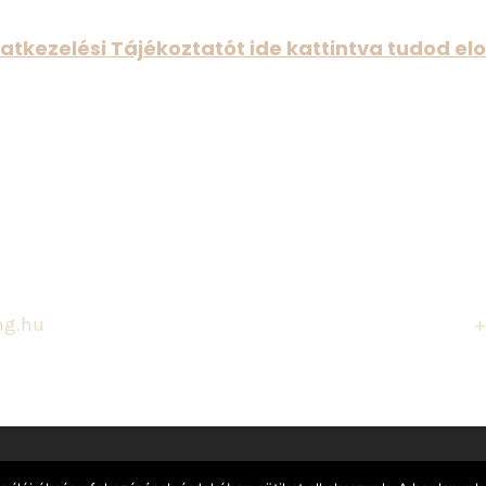
atkezelési Tájékoztatót ide kattintva tudod elo
ng.hu
+